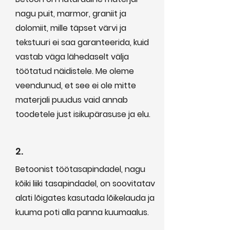
nagu puit, marmor, graniit ja
dolomiit, mille täpset värvi ja
tekstuuri ei saa garanteerida, kuid
vastab väga lähedaselt välja
töötatud näidistele. Me oleme
veendunud, et see ei ole mitte
materjali puudus vaid annab
toodetele just isikupärasuse ja elu.
2.
Betoonist töötasapindadel, nagu
kõiki liiki tasapindadel, on soovitatav
alati lõigates kasutada lõikelauda ja
kuuma poti alla panna kuumaalus.