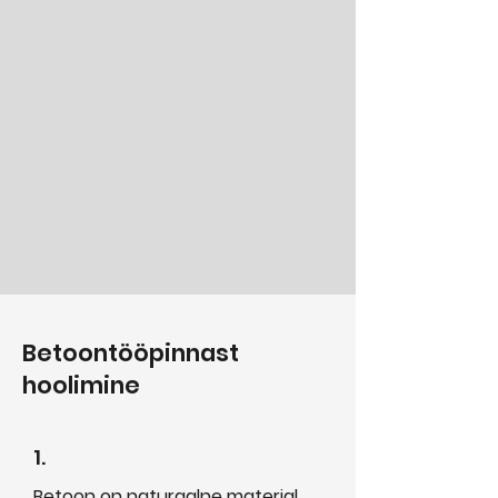
Betoontööpinnast
hoolimine
1.
Betoon on naturaalne materjal