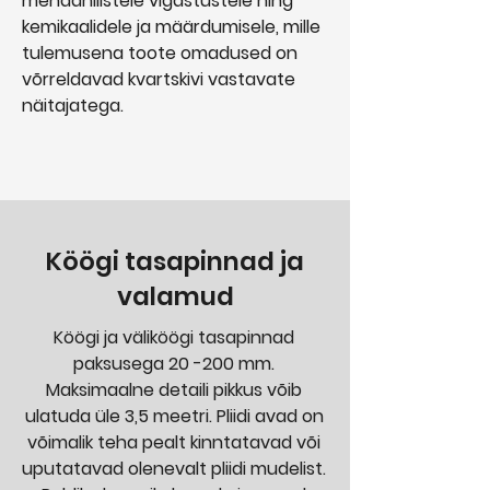
mehaanilistele vigastustele ning
kemikaalidele ja määrdumisele, mille
tulemusena toote omadused on
võrreldavad kvartskivi vastavate
näitajatega.
Köögi tasapinnad ja
valamud
Köögi ja väliköögi tasapinnad
paksusega 20 -200 mm.
Maksimaalne detaili pikkus võib
ulatuda üle 3,5 meetri. Pliidi avad on
võimalik teha pealt kinntatavad või
uputatavad olenevalt pliidi mudelist.