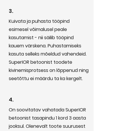
3.
Kuivata ja puhasta tööpind
esimesel võimalusel peale
kasutamist - nii säilib tööpind
kauem värskena. Puhastamiseks
kasuta selleks mõeldud vahendeid.
SuperIOR betoonist toodete
kivinemisprotsess on lõppenud ning
seetõttu ei määrdu ta ka kergelt.
4.
On soovitatav vahatada SuperIOR
betoonist tasapindu 1 kord 3 aasta
jooksul. Olenevalt toote suurusest