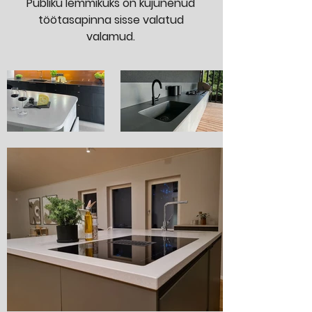
Publiku lemmikuks on kujunenud
töötasapinna sisse valatud
valamud.