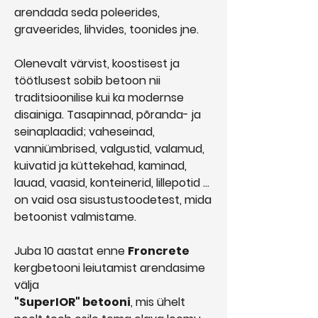
arendada seda poleerides,
graveerides, lihvides, toonides jne.
Olenevalt värvist, koostisest ja
töötlusest sobib betoon nii
traditsioonilise kui ka modernse
disainiga. Tasapinnad, põranda- ja
seinaplaadid; vaheseinad,
vanniümbrised, valgustid, valamud,
kuivatid ja küttekehad, kaminad,
lauad, vaasid, konteinerid, lillepotid ...
on vaid osa sisustustoodetest, mida
betoonist valmistame.
Juba 10 aastat enne
Froncrete
kergbetooni leiutamist arendasime
välja
"SuperIOR" betooni
, mis ühelt