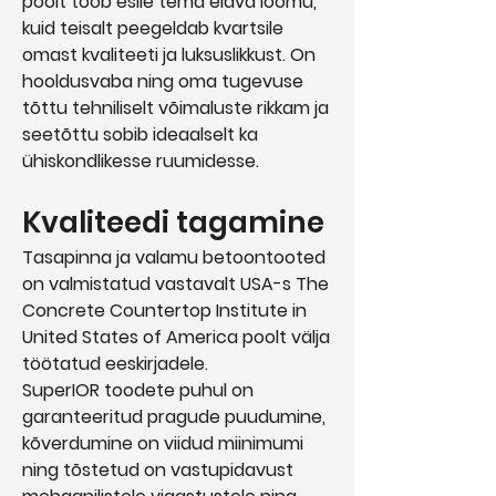
poolt toob esile tema elava loomu,
kuid teisalt peegeldab kvartsile
omast kvaliteeti ja luksuslikkust. On
hooldusvaba ning oma tugevuse
tõttu tehniliselt võimaluste rikkam ja
seetõttu sobib ideaalselt ka
ühiskondlikesse ruumidesse.
Kvaliteedi tagamine
Tasapinna ja valamu betoontooted
on valmistatud vastavalt USA-s The
Concrete Countertop Institute in
United States of America poolt välja
töötatud eeskirjadele.
SuperIOR toodete puhul on
garanteeritud pragude puudumine,
kõverdumine on viidud miinimumi
ning tõstetud on vastupidavust