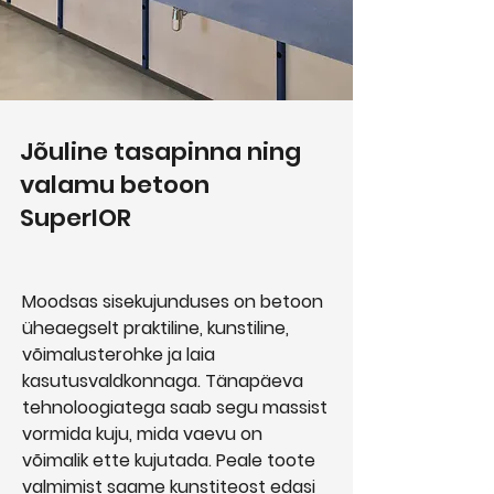
Jõuline tasapinna ning
valamu betoon
SuperIOR
Moodsas sisekujunduses on betoon
üheaegselt praktiline, kunstiline,
võimalusterohke ja laia
kasutusvaldkonnaga. Tänapäeva
tehnoloogiatega saab segu massist
vormida kuju, mida vaevu on
võimalik ette kujutada. Peale toote
valmimist saame kunstiteost edasi