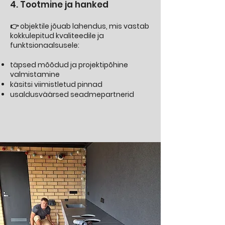
4. Tootmine ja hanked
👉 objektile jõuab lahendus, mis vastab
kokkulepitud kvaliteedile ja
funktsionaalsusele:
täpsed mõõdud ja projektipõhine
valmistamine
käsitsi viimistletud pinnad
usaldusväärsed seadmepartnerid