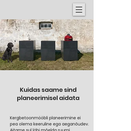
Kuidas saame sind
planeerimisel aidata
Kergbetoonmööbli planeerimine ei
pea olema keeruline ega aeganõudev.
Aitame sul läbi mõelda ruumi