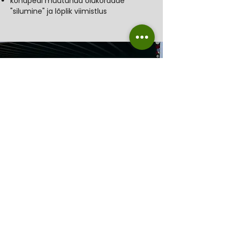
kohapeal muutunud olukordade
"silumine" ja lõplik viimistlus
6. Kindlustunne kogu
kasutusperioodiks
Pikendatud garantii 5-10 aastat