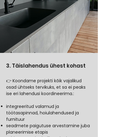
3. Täislahendus ühest kohast
👉 Koondame projekti kõik vajalikud
osad ühtseks tervikuks, et sa ei peaks
ise eri lahendusi koordineerima.:
integreeritud valamud ja
töötasapinnad, hoiulahendused ja
furnituur
seadmete paigutuse arvestamine juba
planeerimise etapis