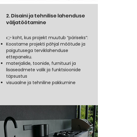
2. Disaini ja tehnilise lahenduse
väljatöötamine
👉 koht, kus projekt muutub “päriseks”:
Koostame projekti põhjal mõõtude ja
paigutusega terviklahenduse
ettepaneku.
materjalide, toonide, furnituuri ja
lisaseadmete valik ja funktsioonide
täpsustus
visuaalne ja tehniline pakkumine