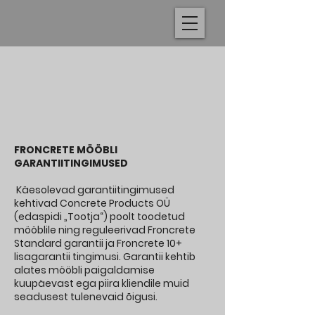
FRONCRETE MÖÖBLI
GARANTIITINGIMUSED
Käesolevad garantiitingimused
kehtivad Concrete Products OÜ
(edaspidi „Tootja“) poolt toodetud
mööblile ning reguleerivad Froncrete
Standard garantii ja Froncrete 10+
lisagarantii tingimusi. Garantii kehtib
alates mööbli paigaldamise
kuupäevast ega piira kliendile muid
seadusest tulenevaid õigusi.