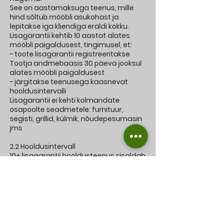
See on aastamaksuga teenus, mille
hind sõltub mööbli asukohast ja
lepitakse iga kliendiga eraldi kokku.
Lisagarantii kehtib 10 aastat alates
mööbli paigaldusest, tingimusel, et:
- toote lisagarantii registreeritakse
Tootja andmebaasis 30 päeva jooksul
alates mööbli paigaldusest
- järgitakse teenusega kaasnevat
hooldusintervalli
Lisagarantii ei kehti kolmandate
osapoolte seadmetele: furnituur,
segisti, grillid, külmik, nõudepesumasin
jms
2.2 Hooldusintervall
10+ lisagarantii hooldusteenus sisaldab
Froncrete volitatud spetsialisti poolt 1
kord aastas (soovitavalt sügisel)
toimuva väljasõidu käigus:
mööbli konstruktsiooni, kappide,
kergbetoonist fassaadi, töötasapinna
ning valamu planeeritud hooldust