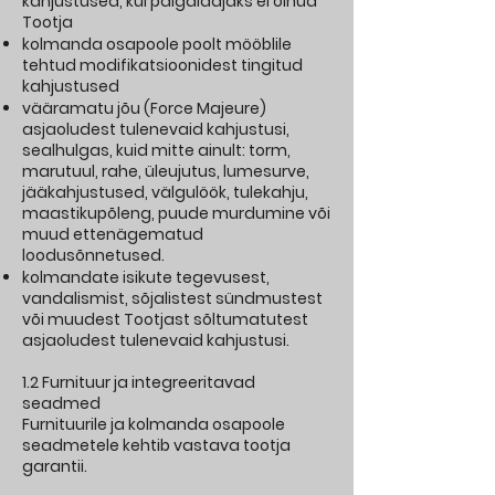
kahjustused, kui paigaldajaks ei olnud
Tootja
kolmanda osapoole poolt mööblile
tehtud modifikatsioonidest tingitud
kahjustused
vääramatu jõu (Force Majeure)
asjaoludest tulenevaid kahjustusi,
sealhulgas, kuid mitte ainult: torm,
marutuul, rahe, üleujutus, lumesurve,
jääkahjustused, välgulöök, tulekahju,
maastikupõleng, puude murdumine või
muud ettenägematud
loodusõnnetused.
kolmandate isikute tegevusest,
vandalismist, sõjalistest sündmustest
või muudest Tootjast sõltumatutest
asjaoludest tulenevaid kahjustusi.
1.2 Furnituur ja integreeritavad
seadmed
Furnituurile ja kolmanda osapoole
seadmetele kehtib vastava tootja
garantii.