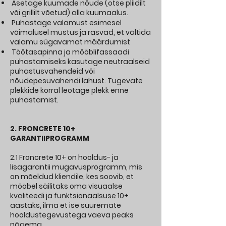
Asetage kuumade nõude (otse pliidilt
või grillilt võetud) alla kuumaalus.
Puhastage valamust esimesel
võimalusel mustus ja rasvad, et vältida
valamu sügavamat määrdumist
Töötasapinna ja mööblifassaadi
puhastamiseks kasutage neutraalseid
puhastusvahendeid või
nõudepesuvahendi lahust. Tugevate
plekkide korral leotage plekk enne
puhastamist.
2. FRONCRETE 10+
GARANTIIPROGRAMM
2.1 Froncrete 10+ on hooldus- ja
lisagarantii mugavusprogramm, mis
on mõeldud kliendile, kes soovib, et
mööbel säilitaks oma visuaalse
kvaliteedi ja funktsionaalsuse 10+
aastaks, ilma et ise suuremate
hooldustegevustega vaeva peaks
nägema.