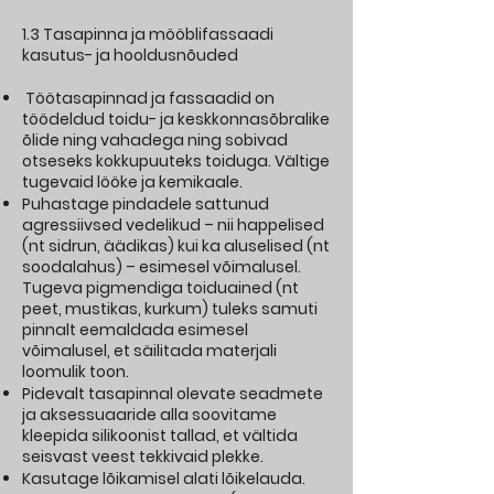
1.3 Tasapinna ja mööblifassaadi
kasutus- ja hooldusnõuded
Töötasapinnad ja fassaadid on
töödeldud toidu- ja keskkonnasõbralike
õlide ning vahadega ning sobivad
otseseks kokkupuuteks toiduga. Vältige
tugevaid lööke ja kemikaale.
Puhastage pindadele sattunud
agressiivsed vedelikud – nii happelised
(nt sidrun, äädikas) kui ka aluselised (nt
soodalahus) – esimesel võimalusel.
Tugeva pigmendiga toiduained (nt
peet, mustikas, kurkum) tuleks samuti
pinnalt eemaldada esimesel
võimalusel, et säilitada materjali
loomulik toon.
Pidevalt tasapinnal olevate seadmete
ja aksessuaaride alla soovitame
kleepida silikoonist tallad, et vältida
seisvast veest tekkivaid plekke.
Kasutage lõikamisel alati lõikelauda.