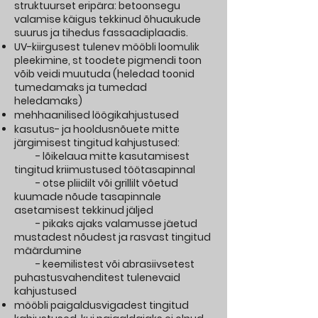
struktuurset eripära: betoonsegu
valamise käigus tekkinud õhuaukude
suurus ja tihedus fassaadiplaadis.
UV-kiirgusest tulenev mööbli loomulik
pleekimine, st toodete pigmendi toon
võib veidi muutuda (heledad toonid
tumedamaks ja tumedad
heledamaks)
mehhaanilised löögikahjustused
kasutus- ja hooldusnõuete mitte
järgimisest tingitud kahjustused:
- lõikelaua mitte kasutamisest
tingitud kriimustused töötasapinnal
- otse pliidilt või grillilt võetud
kuumade nõude tasapinnale
asetamisest tekkinud jäljed
- pikaks ajaks valamusse jäetud
mustadest nõudest ja rasvast tingitud
määrdumine
- keemilistest või abrasiivsetest
puhastusvahenditest tulenevaid
kahjustused
mööbli paigaldusvigadest tingitud