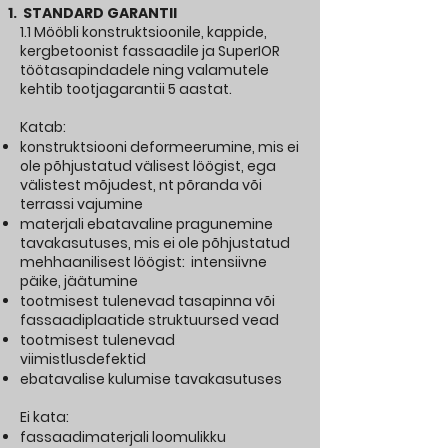
STANDARD GARANTII
1.1 Mööbli konstruktsioonile, kappide,
kergbetoonist fassaadile ja SuperIOR
töötasapindadele ning valamutele
kehtib tootjagarantii 5 aastat.
Katab:
konstruktsiooni deformeerumine, mis ei
ole põhjustatud välisest löögist, ega
välistest mõjudest, nt põranda või
terrassi vajumine
materjali ebatavaline pragunemine
tavakasutuses, mis ei ole põhjustatud
mehhaanilisest löögist: intensiivne
päike, jäätumine
tootmisest tulenevad tasapinna või
fassaadiplaatide struktuursed vead
tootmisest tulenevad
viimistlusdefektid
ebatavalise kulumise tavakasutuses
Ei kata:
fassaadimaterjali loomulikku