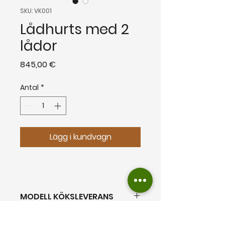
SKU: VK001
Lådhurts med 2
lådor
Pris
845,00 €
Antal
*
Lägg i kundvagn
MODELL KÖKSLEVERANS
Leverans inom 3-4 weeks
från